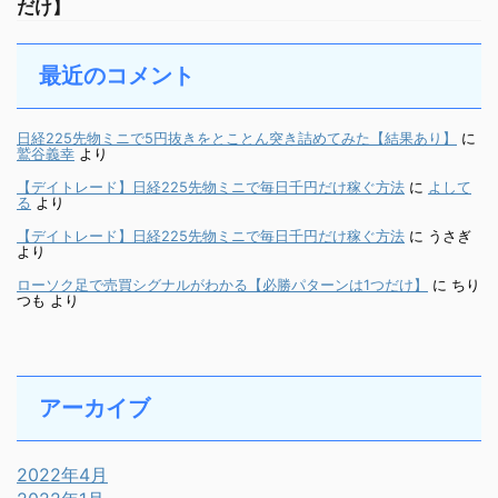
だけ】
最近のコメント
日経225先物ミニで5円抜きをとことん突き詰めてみた【結果あり】
に
鷲谷義幸
より
【デイトレード】日経225先物ミニで毎日千円だけ稼ぐ方法
に
よして
る
より
【デイトレード】日経225先物ミニで毎日千円だけ稼ぐ方法
に
うさぎ
より
ローソク足で売買シグナルがわかる【必勝パターンは1つだけ】
に
ちり
つも
より
アーカイブ
2022年4月