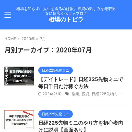
相場を知らずに人生を送るのは損。投資の楽しみを老若男
女に幅広く伝えるブログ
相場のトビラ
HOME
>
2020年
>
7月
月別アーカイブ：2020年07月
日経225先物ミニ
【デイトレード】日経225先物ミニで
毎日千円だけ稼ぐ方法
2024/2/10
副業
,
投資
,
日経225先物ミニ
日経225先物ミニ
日経225先物ミニのやり方を初心者向
けに説明【画面あり】