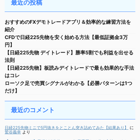
最近の投稿
おすすめのFXデモトレードアプリ＆効率的な練習方法を
紹介
CFDで日経225先物を安く始める方法【最低証拠金3万
円】
【日経225先物 デイトレード】勝率5割でも利益を出せる
法則
【日経225先物】板読みデイトレードで最も効果的な手法
はコレ
ローソク足で売買シグナルがわかる【必勝パターンは1つ
だけ】
最近のコメント
日経225先物ミニで5円抜きをとことん突き詰めてみた【結果あり】
に
鷲谷義幸
より