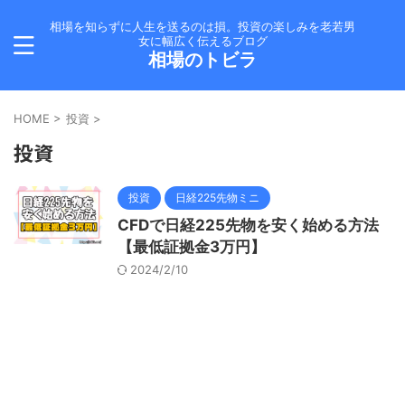
相場を知らずに人生を送るのは損。投資の楽しみを老若男
女に幅広く伝えるブログ
相場のトビラ
HOME
>
投資
>
投資
投資
日経225先物ミニ
CFDで日経225先物を安く始める方法
【最低証拠金3万円】
2024/2/10