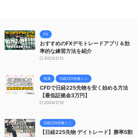
FX
おすすめのFXデモトレードアプリ＆効
率的な練習方法を紹介
2023/2/12
投資
日経225先物ミニ
CFDで日経225先物を安く始める方法
【最低証拠金3万円】
2024/2/10
日経225先物ミニ
【日経225先物 デイトレード】勝率5割