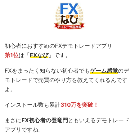
初心者におすすめのFXデモトレードアプリ
第1位
は「
FXなび
」です。
FXをまったく知らない初心者でも
ゲーム感覚
のデ
モトレードで売買のやり方を教えてくれるんです
よ。
インストール数も累計
310万を突破！
まさに
FX初心者の登竜門
ともいえるデモトレード
アプリですね。