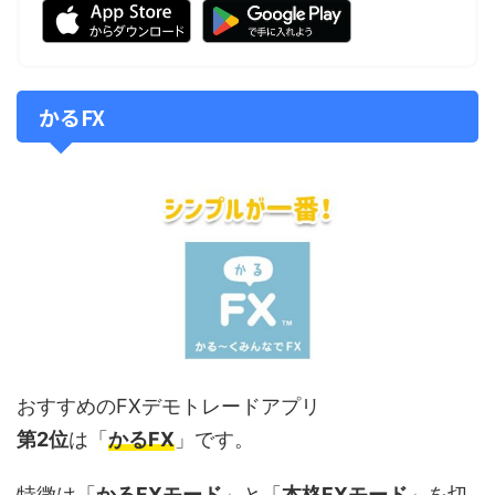
かるFX
おすすめのFXデモトレードアプリ
第2位
は「
かるFX
」です。
特徴は「
かるFXモード
」と「
本格FXモード
」を切