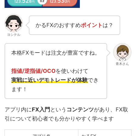
かるFXのおすすめ
ポイント
は？
ヨシテル
本格FXモードは注文が豊富ですね。
青木さん
指値/逆指値/OCO
を使いわけて
実戦に近いデモトレードが体験
でき
ます！
アプリ内に
FX入門
という
コンテンツ
があり、FX取
引について初心者でも分かりやすく学べます