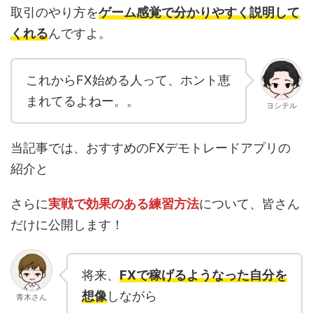
取引のやり方を
ゲーム感覚で分かりやすく説明して
くれる
んですよ。
これからFX始める人って、ホント恵
まれてるよねー。。
ヨシテル
当記事では、おすすめのFXデモトレードアプリの
紹介と
さらに
実戦で効果のある練習方法
について、皆さん
だけに公開します！
将来、
FXで稼げるようなった自分を
想像
しながら
青木さん