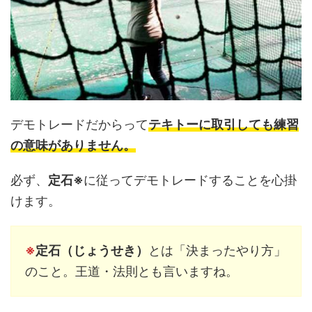
デモトレードだからって
テキトーに取引しても練習
の意味がありません。
必ず、
定石※
に従ってデモトレードすることを心掛
けます。
※
定石（じょうせき）
とは「決まったやり方」
のこと。王道・法則とも言いますね。